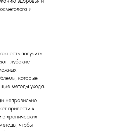
ржанию здоровья и
косметолога и
можность получить
еют глубокие
 кожных
облемы, которые
ящие методы ухода.
ди неправильно
жет привести к
ию хронических
методы, чтобы