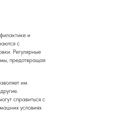
офилактике и
наются с
овки. Регулярные
емы, предотвращая
озволяет им
другие.
огут справиться с
омашних условиях