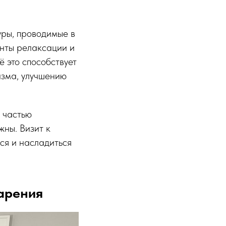
уры, проводимые в
енты релаксации и
 это способствует
изма, улучшению
 частью
жны. Визит к
ься и насладиться
арения