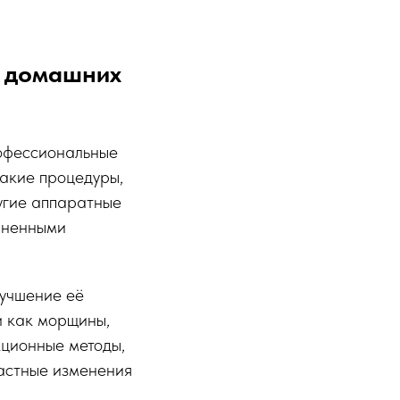
в домашних
рофессиональные
такие процедуры,
ругие аппаратные
олненными
лучшение её
и как морщины,
кционные методы,
растные изменения