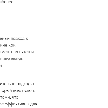
аиболее
ьный подход к
акие как
гментных пятен и
ивидуальную
и
ительно подходят
оторый вам нужен.
тами, что
лее эффективны для